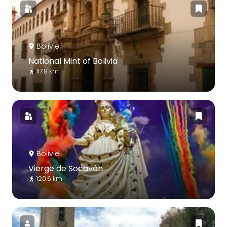
Bolivie
National Mint of Bolivia
117.8 km
Bolivie
Vierge de Socavón
120.6 km