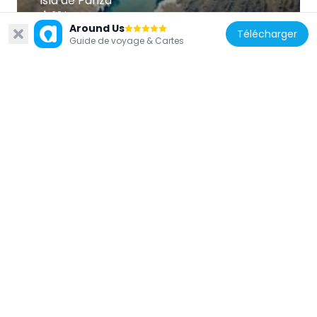
Isla de Panza
60 km
Around Us
Télécharger
Guide de voyage & Cartes
Bolivie
Wila Ch'ankha
69.2 km
Bolivie
Ch'alla Phujru
3.8 km