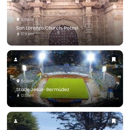
Bolivie
San Lorenzo Church, Potosí
117.6 km
Bolivie
Stade Jesús-Bermúdez
123.1 km