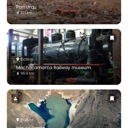
Pari Urqu
112.1 km
Bolivie
Machacamarca Railway museum
95.9 km
Bolivie