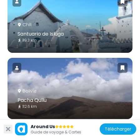
Chili
Santuario de Isluga
119.3 km
Bolivie
Pacha Qullu
112.6 km
Around Us
Télécharger
Guide de voyage & Cartes