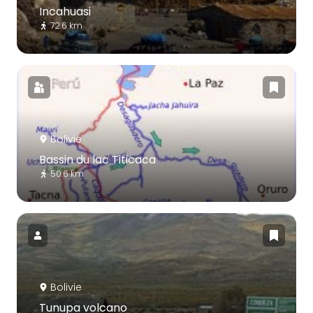
Incahuasi
72.6 km
Bolivie
Bassin du lac Titicaca
50.6 km
Bolivie
Tunupa volcano