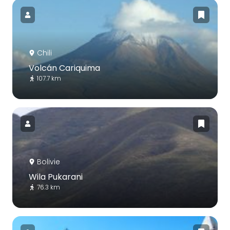
Chili
Volcán Cariquima
107.7 km
Bolivie
Wila Pukarani
76.3 km