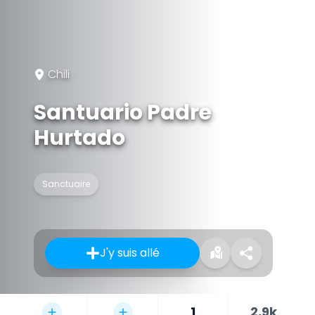
Chili
Santuario Padre
Hurtado
Sanctuaire
J'y suis allé
1
2,9k