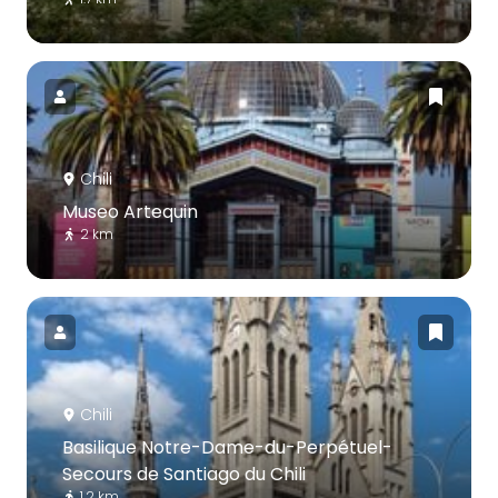
Chili
Museo Artequin
2 km
Chili
Basilique Notre-Dame-du-Perpétuel-
Secours de Santiago du Chili
1.2 km