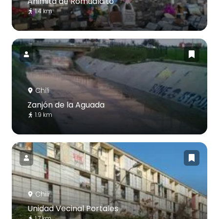
Animita de Romualdito
1.4 km
Chili
Zanjón de la Aguada
1.9 km
Chili
Unidad Vecinal Portales
1.7 km