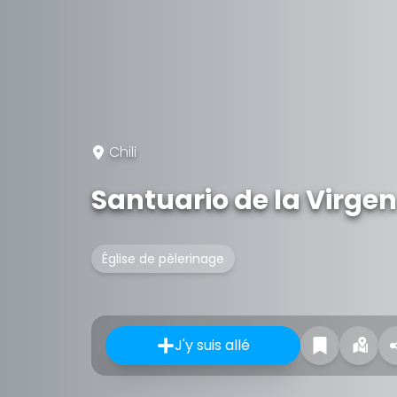
Chili
Santuario de la Virge
Église de pèlerinage
J'y suis allé