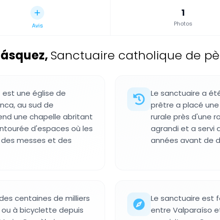
1
Photos
Avis
 Vásquez
,
Sanctuaire catholique de pè
 est une église de
Le sanctuaire a ét
nca, au sud de
prêtre a placé une
end une chapelle abritant
rurale près d'une ro
entourée d'espaces où les
agrandi et a serv
à des messes et des
années avant de de
es centaines de milliers
Le sanctuaire est f
ou à bicyclette depuis
entre Valparaíso e