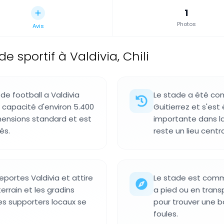
1
Photos
Avis
de sportif à Valdivia, Chili
de football a Valdivia
Le stade a été con
 capacité d'environ 5.400
Guitierrez et s'est
imensions standard et est
importante dans la 
és.
reste un lieu centr
eportes Valdivia et attire
Le stade est commo
errain et les gradins
a pied ou en transp
es supporters locaux se
pour trouver une b
foules.