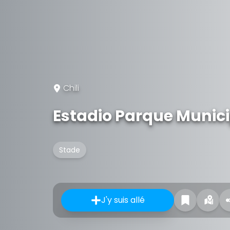
Chili
Estadio Parque Munic
Stade
J'y suis allé