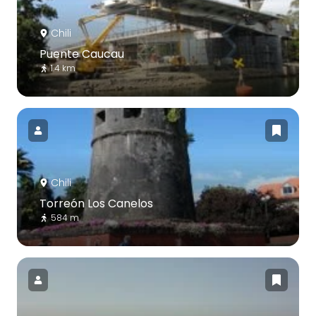
Chili
Puente Caucau
1.4 km
Chili
Torreón Los Canelos
584 m