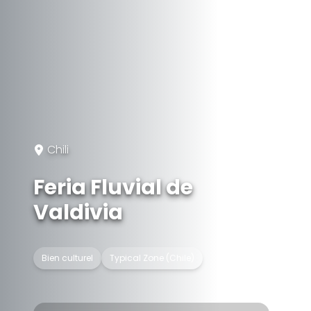
Chili
Feria Fluvial de
Valdivia
Bien culturel
Typical Zone (Chile)