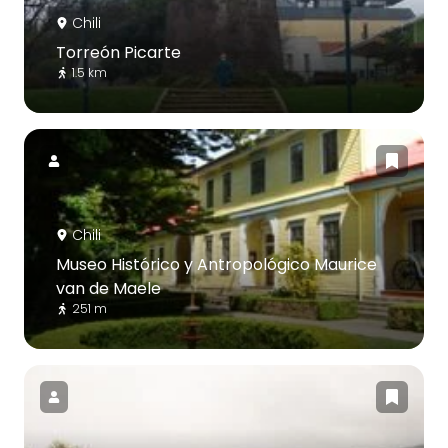
Chili
Torreón Picarte
1.5 km
Chili
Museo Histórico y Antropológico Maurice
van de Maele
251 m