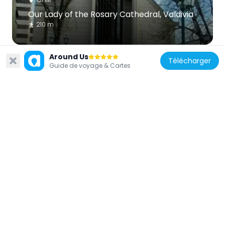
Our Lady of the Rosary Cathedral, Valdivia
210 m
Around Us
Télécharger
Guide de voyage & Cartes
Chili
Castillo San Pedro de Alcántara
15.2 km
Chili