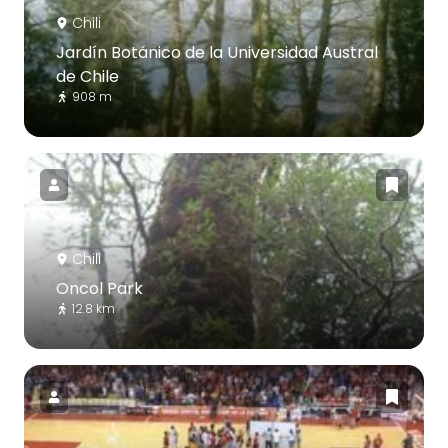
Chili
Jardín Botánico de la Universidad Austral
de Chile
908 m
Chili
Oncol Park
12.8 km