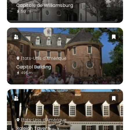
Capitole de Williamsburg
501 m
États-Unis d'Amérique
Capitol Building
496 m
États-Unis d'Amérique
Raleigh Tavern