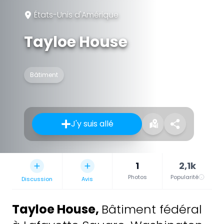
États-Unis d'Amérique
Tayloe House
Bâtiment
J'y suis allé
1
2,1k
Photos
Popularité
Discussion
Avis
Tayloe House
,
Bâtiment fédéral