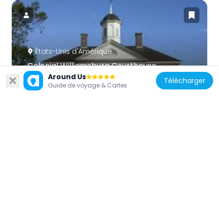
États-Unis d'Amérique
Colonial Williamsburg Courthouse
172 m
Around Us
Télécharger
Guide de voyage & Cartes
États-Unis d'Amérique
Brafferton
873 m