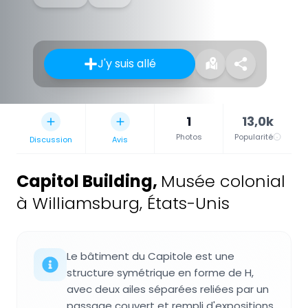
J'y suis allé
1
13,0k
Photos
Popularité
Discussion
Avis
Capitol Building
,
Musée colonial
à Williamsburg, États-Unis
Le bâtiment du Capitole est une
structure symétrique en forme de H,
avec deux ailes séparées reliées par un
passage couvert et rempli d'expositions