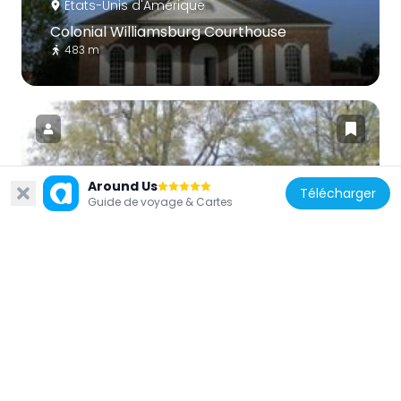
États-Unis d'Amérique
Colonial Williamsburg Courthouse
483 m
Around Us
Télécharger
États-Unis d'Amérique
Guide de voyage & Cartes
Brafferton
370 m
États-Unis d'Amérique