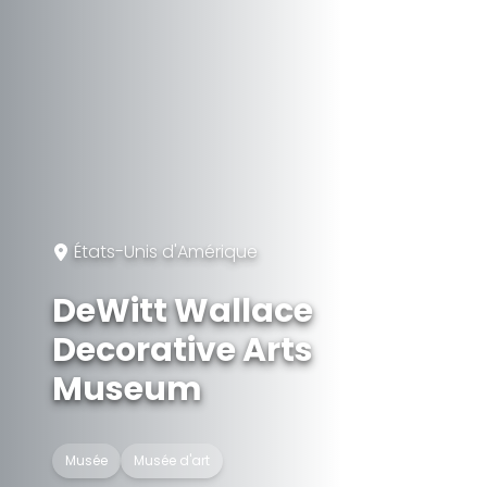
États-Unis d'Amérique
DeWitt Wallace
Decorative Arts
Museum
Musée
Musée d'art