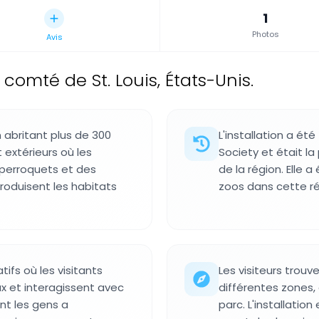
1
Photos
Avis
comté de St. Louis, États-Unis.
n abritant plus de 300
L'installation a ét
extérieurs où les
Society et était l
 perroquets et des
de la région. Elle
roduisent les habitats
zoos dans cette ré
fs où les visitants
Les visiteurs trou
x et interagissent avec
différentes zones,
nt les gens a
parc. L'installatio