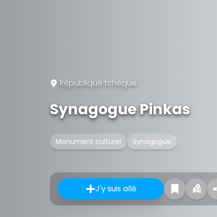
République tchèque
Synagogue Pinkas
Monument culturel
Synagogue
J'y suis allé