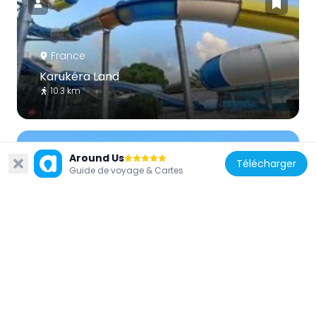
France
Karukéra Land
10.3 km
Around Us
Télécharger
Guide de voyage & Cartes
France
Moulin de Chassaing
5 km