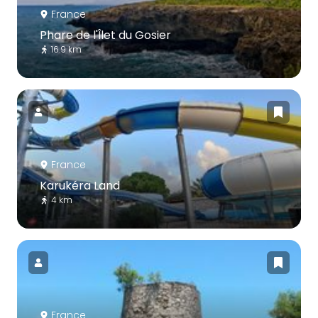
France
Phare de l'Îlet du Gosier
16.9 km
France
Karukéra Land
4 km
France