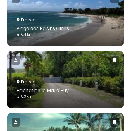
France
Plage des Raisins Clairs
6.4 km
France
Habitation le Maud'Huy
8.3 km