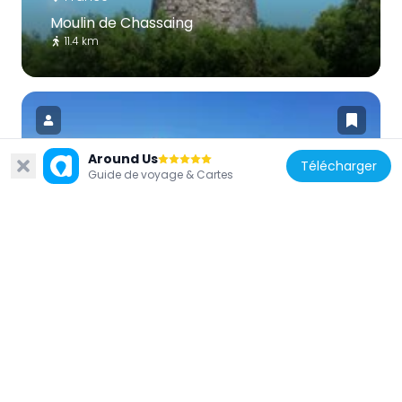
Moulin de Chassaing
11.4 km
Around Us
Télécharger
Guide de voyage & Cartes
France
Baie Du Moule
11.2 km
Guadeloupe