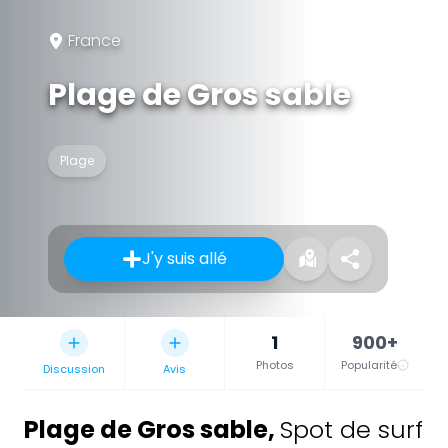
France
Plage de Gros sable
Plage
J'y suis allé
1
900+
Photos
Popularité
Discussion
Avis
Plage de Gros sable
,
Spot de surf