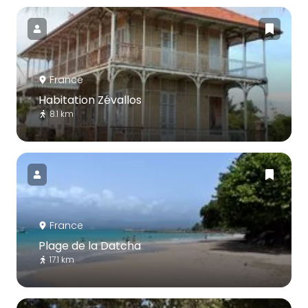
France
Habitation Zévallos
8.1 km
France
Plage de la Datcha
17.1 km