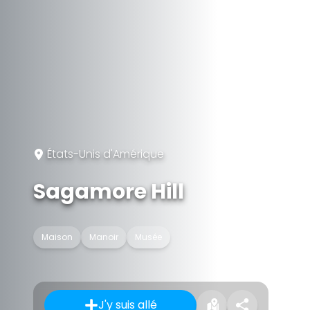
États-Unis d'Amérique
Sagamore Hill
Maison
Manoir
Musée
J'y suis allé