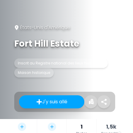
États-Unis d'Amérique
Fort Hill Estate
Inscrit au Registre national des lieux historiques
Maison historique
J'y suis allé
1
1,5k