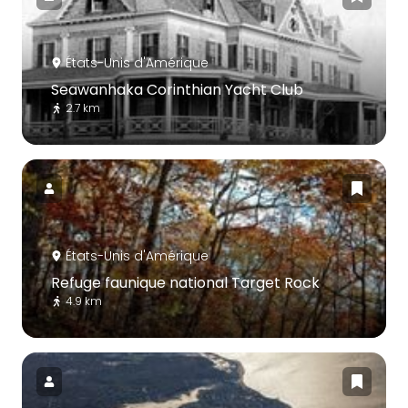
États-Unis d'Amérique
Seawanhaka Corinthian Yacht Club
2.7 km
États-Unis d'Amérique
Refuge faunique national Target Rock
4.9 km