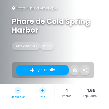
États-Unis d'Amérique
Phare de Cold Spring
Harbor
Entité artificielle
Phare
J'y suis allé
1
1,6k
Photos
Popularité
Discussion
Avis