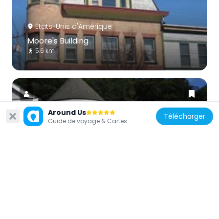
États-Unis d'Amérique
Moore's Building
5.6 km
Around Us
Télécharger
Guide de voyage & Cartes
États-Unis d'Amérique
Cold Spring Harbor Library
5.4 km