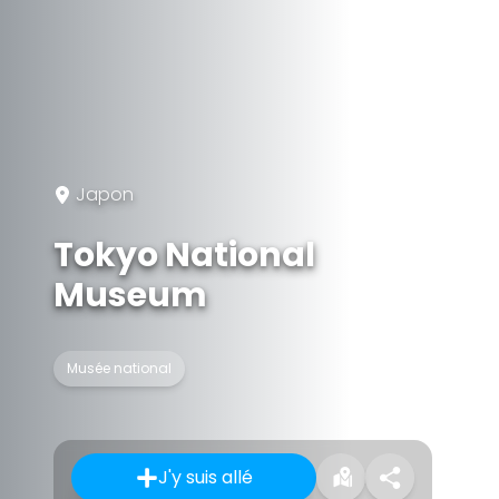
Japon
Tokyo National
Museum
Musée national
J'y suis allé