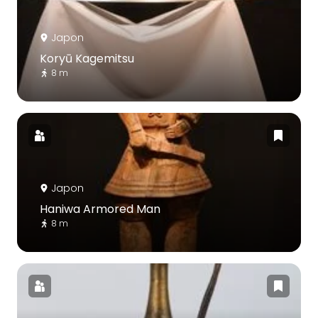
Japon
Koryū Kagemitsu
8 m
Japon
Haniwa Armored Man
8 m