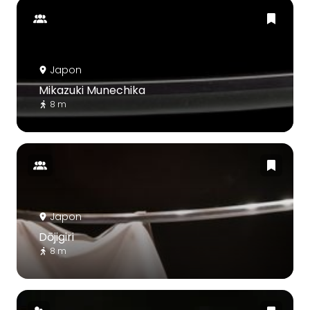
Japon
Mikazuki Munechika
8 m
Japon
Dōjigiri
8 m