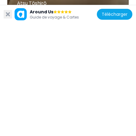
Atsu Tōshirō
8 m
Around Us
Télécharger
Guide de voyage & Cartes
Japon
Haboku sansui
8 m
Japon
Paravent au cyprès