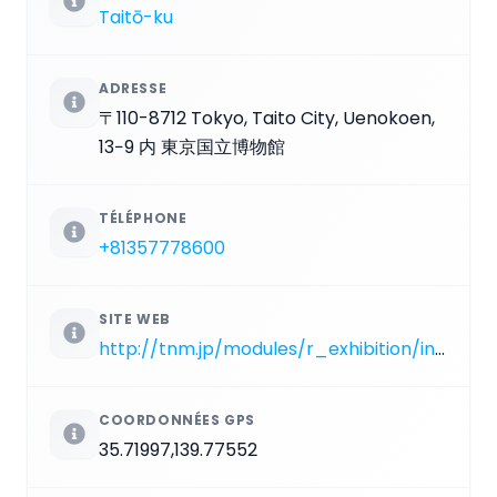
Taitō-ku
ADRESSE
〒110-8712 Tokyo, Taito City, Uenokoen,
13−9 内 東京国立博物館
TÉLÉPHONE
+81357778600
SITE WEB
http://tnm.jp/modules/r_exhibition/index.php?controller=hall&hid=10
COORDONNÉES GPS
35.71997,139.77552