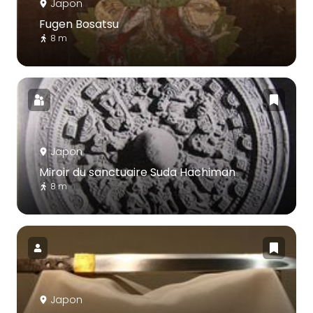
Japon
Fugen Bosatsu
8 m
Japon
Miroir du sanctuaire Suda Hachiman
8 m
Japon