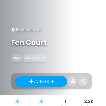
Royaume-Uni
Fen Court
Rue
Rue piétonne
J'y suis allé
1
2,2k