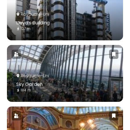
Royaume-Uni
Lloyd’s Building
127 m
Royaume-Uni
Sky Garden
184 m