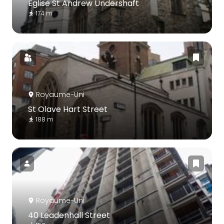
Église St Andrew Undershaft
174 m
Royaume-Uni
St Olave Hart Street
188 m
Royaume-Uni
40 Leadenhall Street