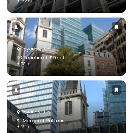
152 m
Royaume-Uni
30 Fenchurch Street
118 m
Royaume-Uni
St Margaret Pattens
181 m