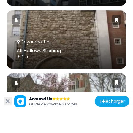
Royaume-Uni
All Hallows Staining
91 m
Around Us
Télécharger
Guide de voyage & Cartes
Royaume-Uni
St Dionis Backchurch
167 m