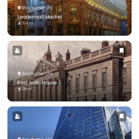
Royaume-Uni
Leadenhall Market
154 m
Royaume-Uni
East India House
118 m