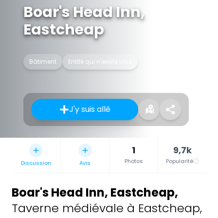
Boar's Head Inn,
Eastcheap
Bâtiment
Entité qui n'existe plus
J'y suis allé
1
9,7k
Photos
Popularité
Discussion
Avis
Boar's Head Inn, Eastcheap
,
Taverne médiévale à Eastcheap,