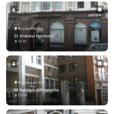
Royaume-Uni
St Andrew Hubbard
82 m
Royaume-Uni
St Botolph Billingsgate
125 m