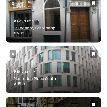
Royaume-Uni
St Leonard, Eastcheap
97 m
Royaume-Uni
Plantation Place South
85 m