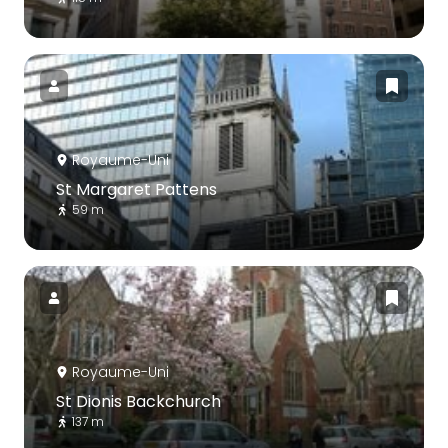
Royaume-Uni
St Margaret Pattens
59 m
Royaume-Uni
St Dionis Backchurch
137 m