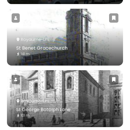
Royaume-Uni
St Benet Gracechurch
141 m
Royaume-Uni
St George Botolph Lane
101 m