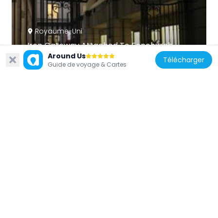
Royaume-Uni
Iron Gateway Attached To Fenchurch
Around Us
House
Télécharger
Guide de voyage & Cartes
109 m
Royaume-Uni
4, Brabant Court Ec3
68 m