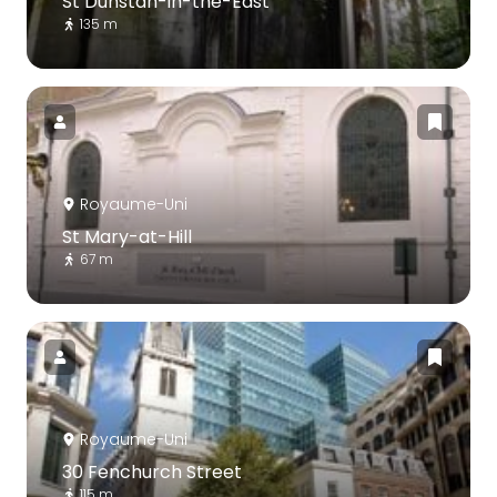
St Dunstan-in-the-East
135 m
Royaume-Uni
St Mary-at-Hill
67 m
Royaume-Uni
30 Fenchurch Street
115 m