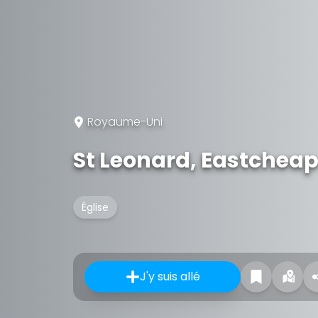
Royaume-Uni
St Leonard, Eastchea
Église
J'y suis allé