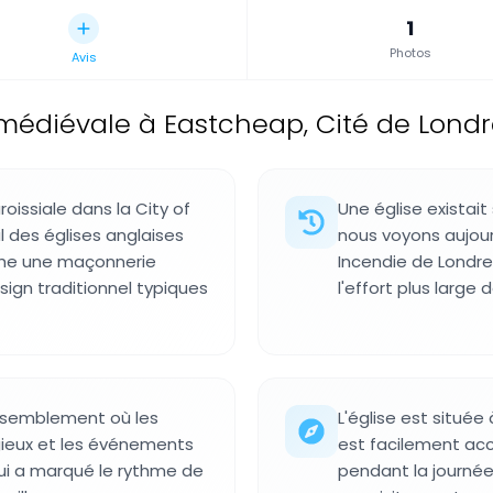
1
Photos
Avis
 médiévale à Eastcheap, Cité de Lond
oissiale dans la City of
Une église existait
l des églises anglaises
nous voyons aujour
fiche une maçonnerie
Incendie de Londres
ign traditionnel typiques
l'effort plus large 
assemblement où les
L'église est située
igieux et les événements
est facilement acce
ui a marqué le rythme de
pendant la journé