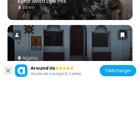
Kofar Mata Dye Pits
3.9 km
Nigéria
Dutse Museum
Around Us
Télécharger
92.9 km
Guide de voyage & Cartes
Nigéria
Minjubir park
27.5 km