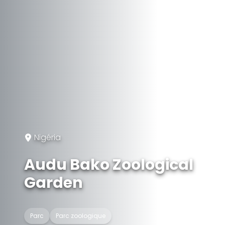
Nigéria
Audu Bako Zoological
Garden
Parc
Parc zoologique