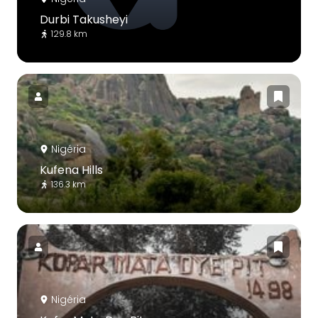
Durbi Takusheyi
129.8 km
Nigéria
Kufena Hills
136.3 km
Nigéria