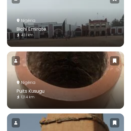
Nigéria
Bichi Emirate
43.1 km
Nigéria
Puits Kusugu
121.4 km