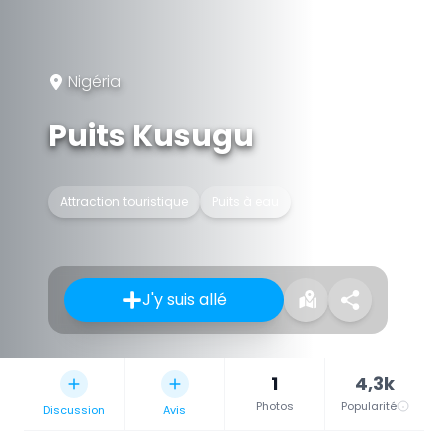
Nigéria
Puits Kusugu
Attraction touristique
Puits à eau
J'y suis allé
1
4,3k
Photos
Popularité
Discussion
Avis