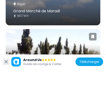
Niger
Grand Marché de Maradi
140.7 km
Nigéria
Around Us
Minjubir park
Télécharger
Guide de voyage & Cartes
99.8 km
Niger