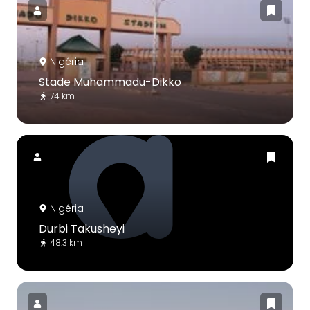
Nigéria
Stade Muhammadu-Dikko
74 km
Nigéria
Durbi Takusheyi
48.3 km