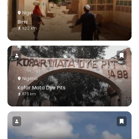
Niger
Birni
112.2 km
Nigéria
Kofar Mata Dye Pits
117.5 km