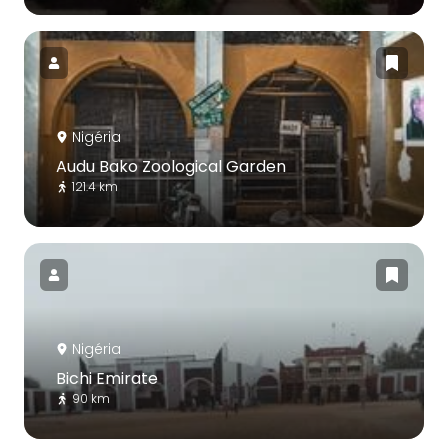
Nigéria
Audu Bako Zoological Garden
121.4 km
Nigéria
Bichi Emirate
90 km