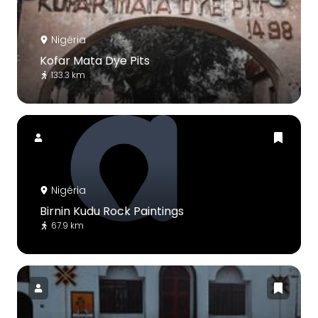
Nigéria
Kofar Mata Dye Pits
133.3 km
Nigéria
Birnin Kudu Rock Paintings
67.9 km