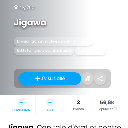
Nigéria
Jigawa
Division administrative de premier niveau
Entité territoriale administrative
État du Nigéria
J'y suis allé
3
56,8k
Photos
Popularité
Discussion
Avis
Jigawa
,
Capitale d'état et centre