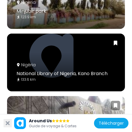
Nigéria
Minjubir park
123.9 km
Nigéria
National Library of Nigeria, Kano Branch
133.6 km
Around Us
Télécharger
Guide de voyage & Cartes
Nigéria