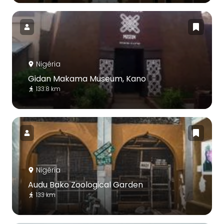
Nigéria
Gidan Makama Museum, Kano
133.8 km
Nigéria
Audu Bako Zoological Garden
133 km