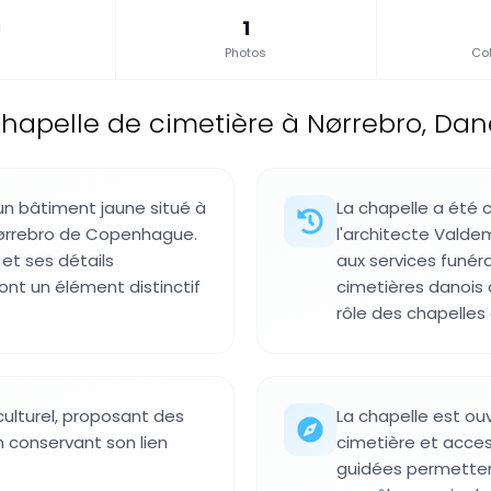
1
Photos
Col
hapelle de cimetière à Nørrebro, Da
un bâtiment jaune situé à
La chapelle a été c
 Nørrebro de Copenhague.
l'architecte Valde
et ses détails
aux services funéra
ont un élément distinctif
cimetières danois 
rôle des chapelles 
ulturel, proposant des
La chapelle est ou
en conservant son lien
cimetière et access
guidées permetten