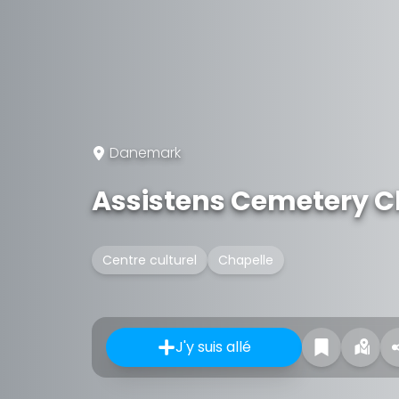
Danemark
Assistens Cemetery C
Centre culturel
Chapelle
J'y suis allé