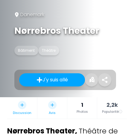
Danemark
Nørrebros Theater
Bâtiment
Théâtre
J'y suis allé
1
2,2k
Photos
Popularité
Discussion
Avis
Nørrebros Theater
,
Théâtre de