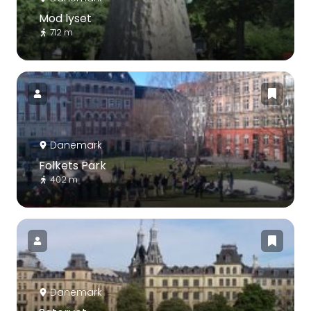
Mod lyset
712 m
Danemark
Folkets Park
402 m
Danemark