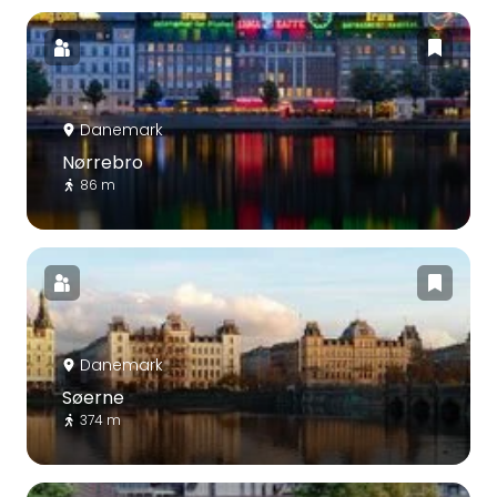
Danemark
Nørrebro
86 m
Danemark
Søerne
374 m