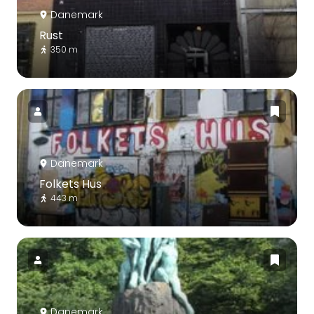
Danemark
Rust
350 m
Danemark
Folkets Hus
443 m
Danemark