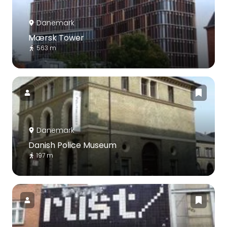
Danemark
Mærsk Tower
563 m
Danemark
Danish Police Museum
197 m