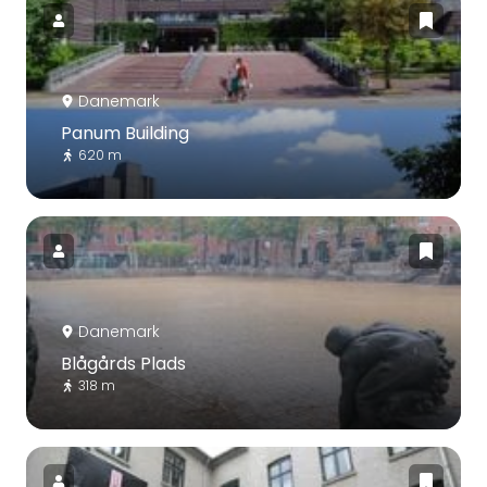
Danemark
Panum Building
620 m
Danemark
Blågårds Plads
318 m