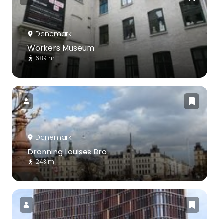
Danemark
Workers Museum
689 m
Danemark
Dronning Louises Bro
243 m