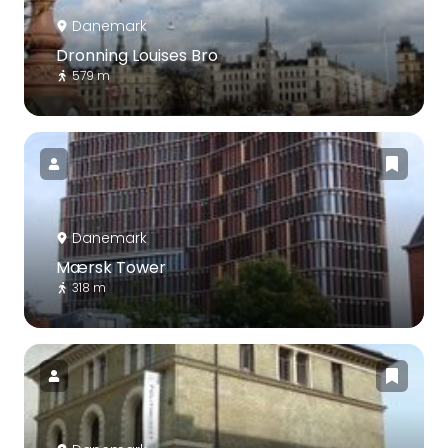
Danemark
Dronning Louises Bro
579 m
Danemark
Mærsk Tower
318 m