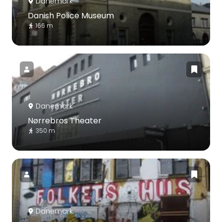
Danemark
Danish Police Museum
166 m
Danemark
Nørrebros Theater
350 m
Danemark