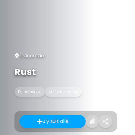
Danemark
Rust
Discothèque
Salle de concert
J'y suis allé