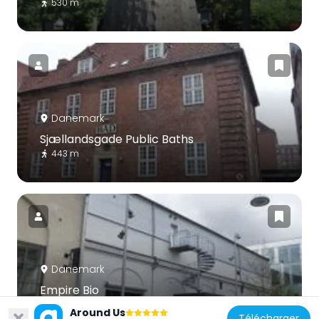
530 m
Danemark
Sjællandsgade Public Baths
443 m
Danemark
Empire Bio
233 m
Around Us
Télécharger