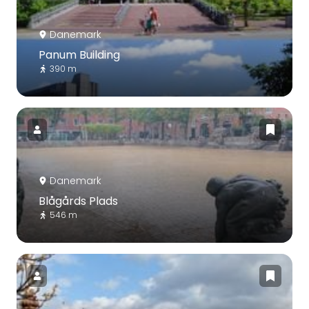
Danemark
Panum Building
390 m
Danemark
Blågårds Plads
546 m