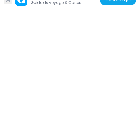
Guide de voyage & Cartes
Danemark
Folkets Park
500 m
Danemark
Søtorvet
685 m