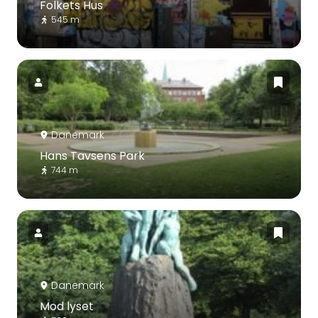
Folkets Hus
545 m
Danemark
Hans Tavsens Park
744 m
Danemark
Mod lyset