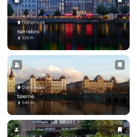
Danemark
Nørrebro
325 m
Danemark
Søerne
546 m