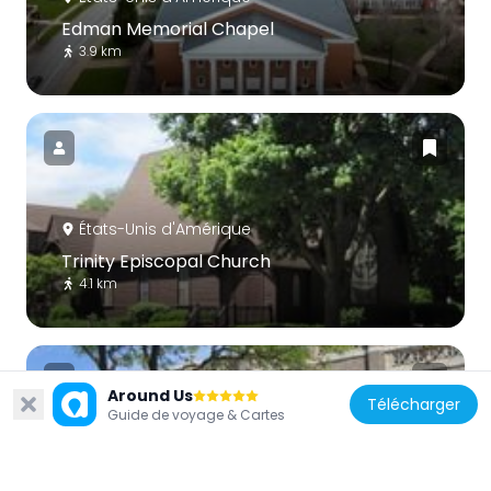
Edman Memorial Chapel
3.9 km
États-Unis d'Amérique
Trinity Episcopal Church
4.1 km
Around Us
Télécharger
Guide de voyage & Cartes
États-Unis d'Amérique