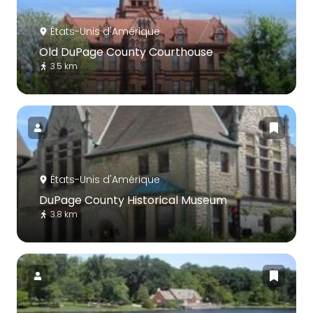
États-Unis d'Amérique
Old DuPage County Courthouse
3.5 km
États-Unis d'Amérique
DuPage County Historical Museum
3.8 km