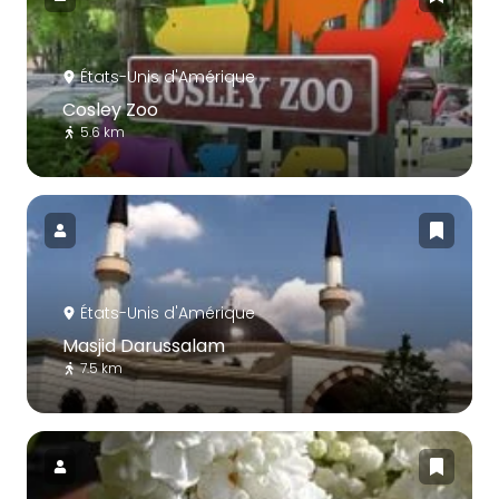
États-Unis d'Amérique
Cosley Zoo
5.6 km
États-Unis d'Amérique
Masjid Darussalam
7.5 km