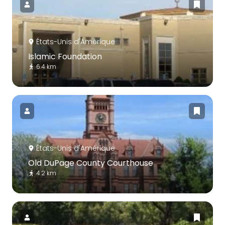
États-Unis d'Amérique
Islamic Foundation
6.4 km
États-Unis d'Amérique
Old DuPage County Courthouse
4.2 km