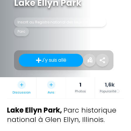
Lake Ellyn Park
Inscrit au Registre national des lieux historiques
Parc
J'y suis allé
1
1,6k
Photos
Popularité
Discussion
Avis
Lake Ellyn Park
,
Parc historique
national à Glen Ellyn, Illinois.