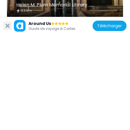
Helen M. Plum Memorial Library
3.3 km
Around Us
Télécharger
Guide de voyage & Cartes
États-Unis d'Amérique
First Church of Lombard
3.5 km
États-Unis d'Amérique
Baitul Jaamay Mosque, Glen Ellyn