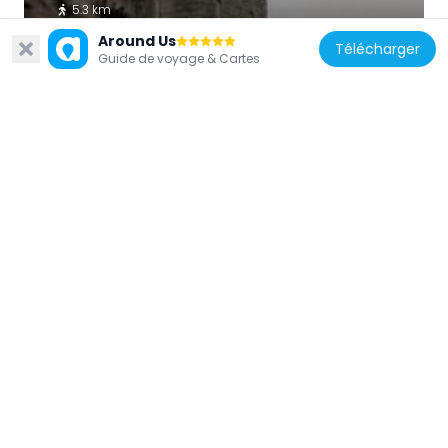
5.3 km
Around Us
Télécharger
Guide de voyage & Cartes
États-Unis d'Amérique
Marshlands Conservancy
2.1 km
États-Unis d'Amérique
Bush-Lyon Homestead
5.9 km