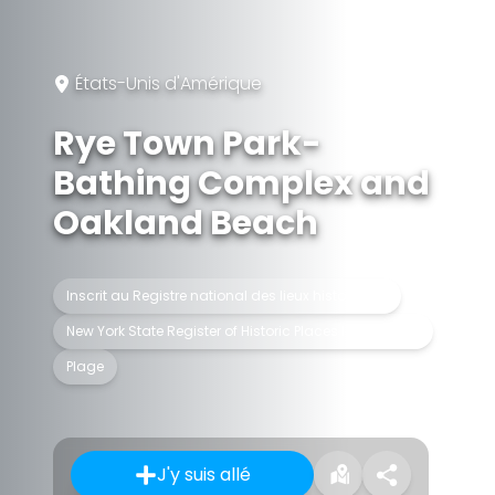
États-Unis d'Amérique
Rye Town Park-
Bathing Complex and
Oakland Beach
Inscrit au Registre national des lieux historiques
New York State Register of Historic Places listed place
Plage
J'y suis allé