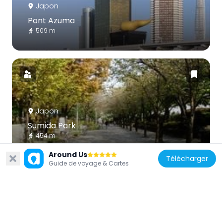
Japon
Pont Azuma
509 m
Japon
Sumida Park
454 m
Around Us
Télécharger
Guide de voyage & Cartes
Japon