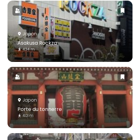
Japon
Asakusa Rockza
434 m
Japon
Porte du tonnerre
401 m