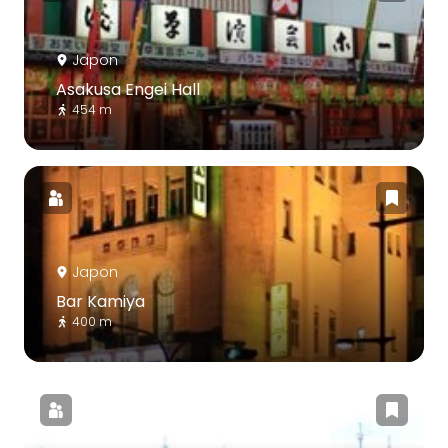
Japon
Asakusa Engei Hall
454 m
Japon
Bar Kamiya
400 m