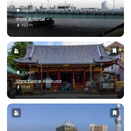
Japon
Pont Kototoi
492 m
Japon
Sanctuaire Asakusa
57 m