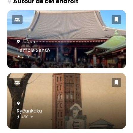
Autour de cet endroit
Japon
Temple Sensō
211 m
Ryōunkaku
450 m