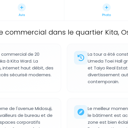
Avis
Photo
 commercial dans le quartier Kita, O
t commercial de 20
La tour a été const
ka à Kita Ward. La
Umeda Toei Hall gr
, internet haut débit, des
et Taiyo Real Esta
ccès sécurisé modernes.
divertissement au
contemporain.
ne de l'avenue Midosuji,
Le meilleur moment
vailleurs de bureau et de
le bâtiment est ac
espaces corporatifs
zone est bien éclai