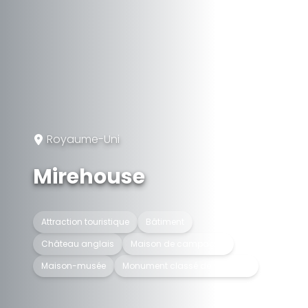
Royaume-Uni
Mirehouse
Attraction touristique
Bâtiment
Château anglais
Maison de campagne
Maison-musée
Monument classé de Grade II*