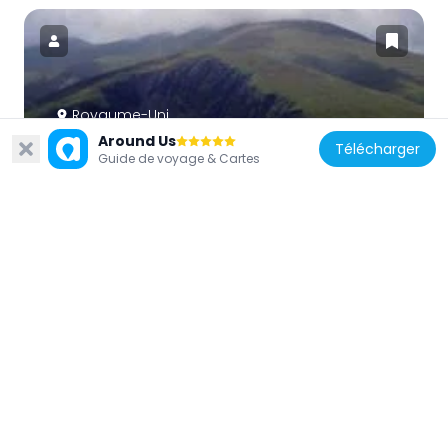
Royaume-Uni
Around Us
Bakestall
Télécharger
Guide de voyage & Cartes
4.2 km
Royaume-Uni
Bassenfell Manor
4.5 km