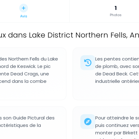
1
Photos
Avis
ans Lake District Northern Fells, An
s Northern Fells du Lake
Les pentes contien
 nord de Keswick. Le pic
de plomb, avec son 
sente Dead Crags, une
de Dead Beck. Cette
escend dans la combe
industrielle antérie
s son Guide Pictural des
Pour atteindre le 
ctéristiques de la
puis continuez ve
monter par Birkett