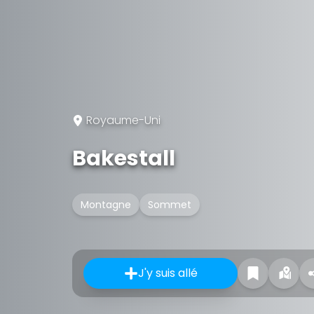
Royaume-Uni
Bakestall
Montagne
Sommet
J'y suis allé