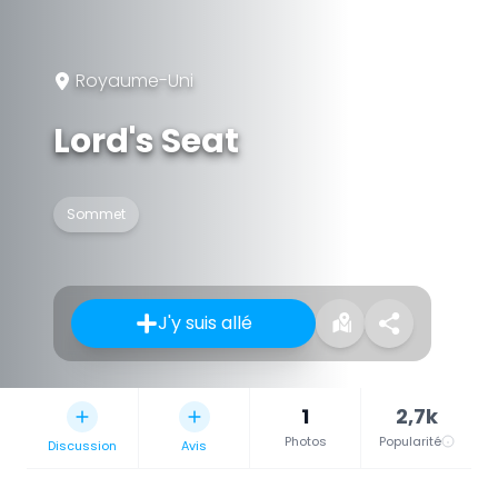
Royaume-Uni
Lord's Seat
Sommet
J'y suis allé
1
2,7k
Photos
Popularité
Discussion
Avis