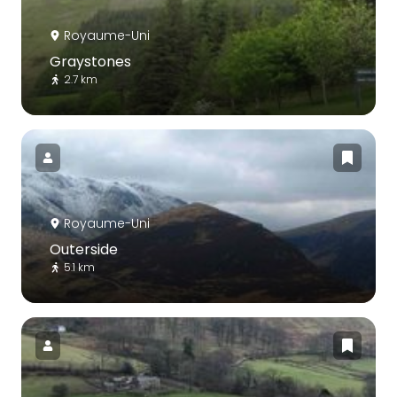
Royaume-Uni
Graystones
2.7 km
Royaume-Uni
Outerside
5.1 km