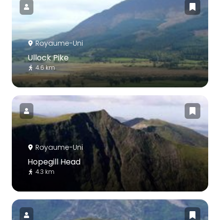
Royaume-Uni
Ullock Pike
4.6 km
Royaume-Uni
Hopegill Head
4.3 km