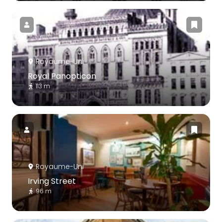
Royaume-Uni
Royal Panopticon
113 m
Royaume-Uni
Irving Street
96 m