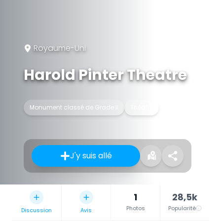
Royaume-Uni
Harold Pinter Theatre
Monument classé de Grade II
Théâtre
J'y suis allé
1
28,5k
Photos
Popularité
Discussion
Avis