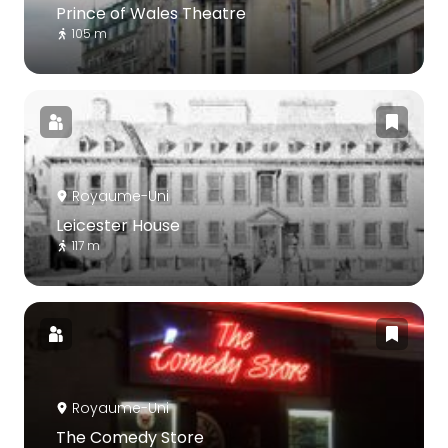
Prince of Wales Theatre
105 m
Royaume-Uni
Leicester House
117 m
Royaume-Uni
The Comedy Store