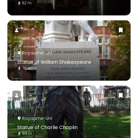
112 m
Royaume-Uni
Statue of William Shakespeare
78 m
Royaume-Uni
Statue of Charlie Chaplin
69 m