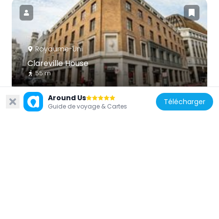
Royaume-Uni
Clareville House
55 m
Around Us
Télécharger
Guide de voyage & Cartes
Royaume-Uni
Paddington Bear in Leicester Square
89 m