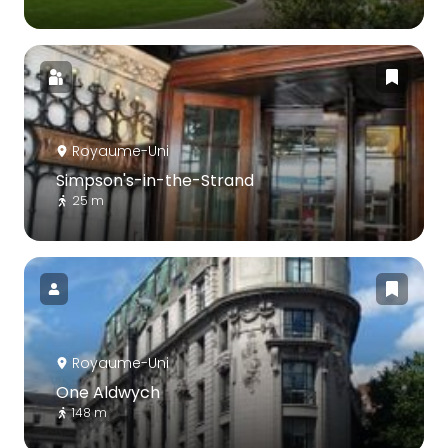
Royaume-Uni
Simpson's-in-the-Strand
25 m
Royaume-Uni
One Aldwych
148 m