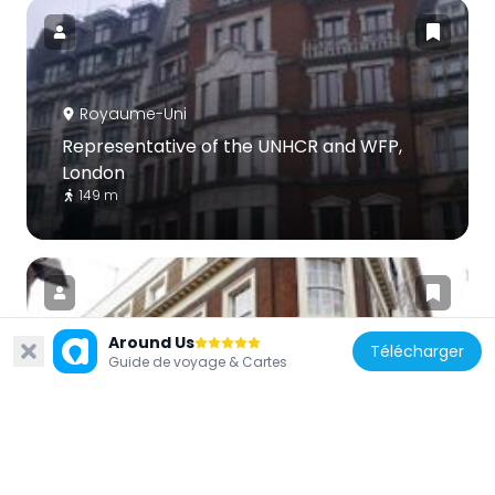
Royaume-Uni
Representative of the UNHCR and WFP,
London
149 m
Around Us
Télécharger
Guide de voyage & Cartes
Royaume-Uni
The Old Bell
137 m