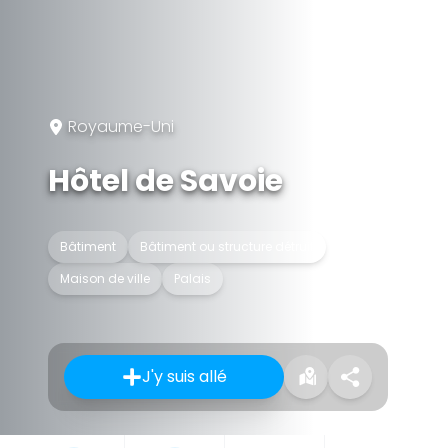
Royaume-Uni
Hôtel de Savoie
Bâtiment
Bâtiment ou structure détruit
Maison de ville
Palais
J'y suis allé