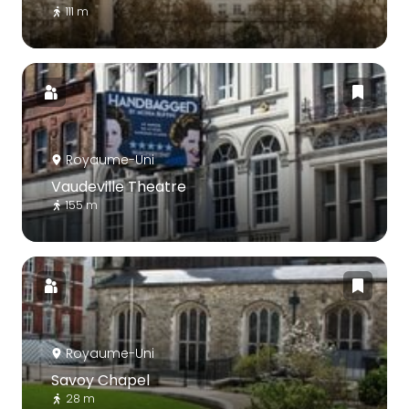
111 m
Royaume-Uni
Vaudeville Theatre
155 m
Royaume-Uni
Savoy Chapel
28 m