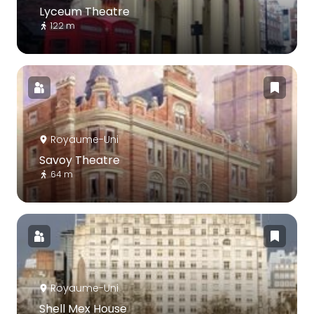
Lyceum Theatre
122 m
Royaume-Uni
Savoy Theatre
64 m
Royaume-Uni
Shell Mex House