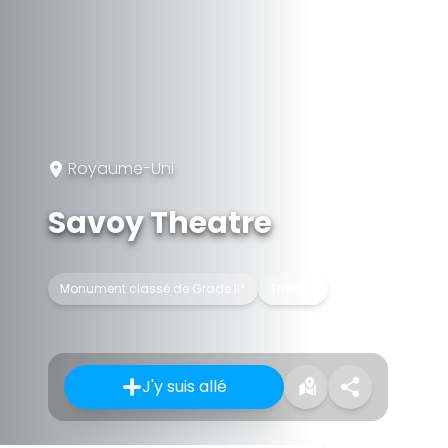
Royaume-Uni
Savoy Theatre
Monument classé de Grade II*
Théâtre
J'y suis allé