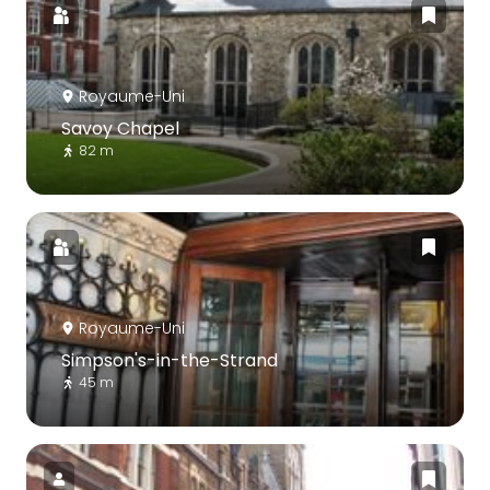
Royaume-Uni
Savoy Chapel
82 m
Royaume-Uni
Simpson's-in-the-Strand
45 m