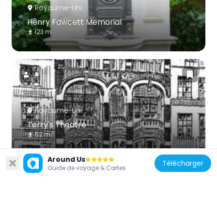
Royaume-Uni
Henry Fawcett Memorial
123 m
Royaume-Uni
Terry's Theatre
52 m
Around Us
Télécharger
Guide de voyage & Cartes
Royaume-Uni