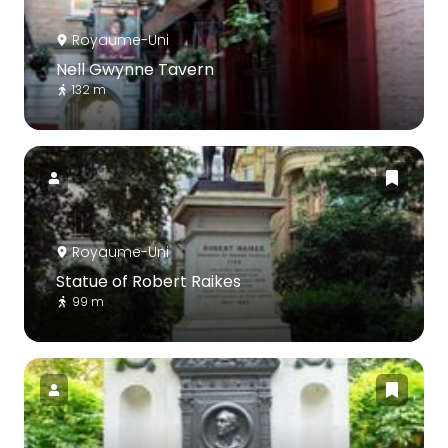
Royaume-Uni
Nell Gwynne Tavern
132 m
Royaume-Uni
Statue of Robert Raikes
99 m