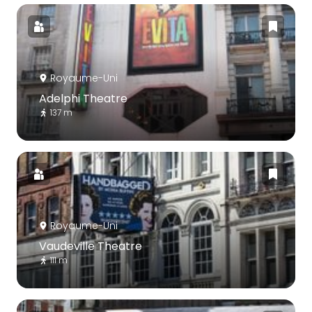
Royaume-Uni
Adelphi Theatre
137 m
Royaume-Uni
Vaudeville Theatre
111 m