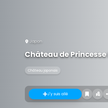
Japon
Château de Princesse 
Château japonais
J'y suis allé