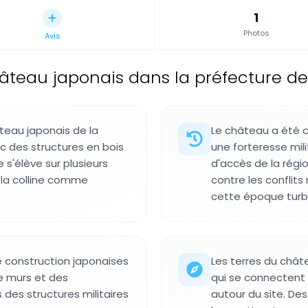
1
Photos
Avis
âteau japonais dans la préfecture d
teau japonais de la
Le château a été 
c des structures en bois
une forteresse mili
 s'élève sur plusieurs
d'accès de la régio
e la colline comme
contre les conflits
cette époque turb
e construction japonaises
Les terres du chât
de murs et des
qui se connectent 
 des structures militaires
autour du site. D