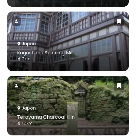
Japon
Kagoshima Spinning Mill
7 km
Japon
Terayama Charcoal Kiln
1.2 km