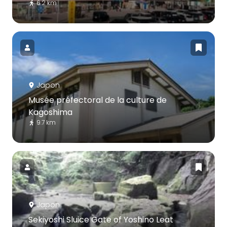
6.2 km
Japon
Musée préfectoral de la culture de
Kagoshima
9.7 km
Japon
Sekiyoshi Sluice Gate of Yoshino Leat