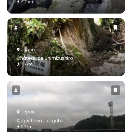
6.2 km
Japon
Château de Shimizushiro
7.6 km
Japon
Kagoshima toll gate
5.7 km