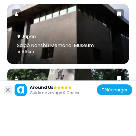
Japon
Saigō Nanshū Memorial Museum
8.8 km
Around Us
Télécharger
Guide de voyage & Cartes
Japon
Place of Saigō Takamori's Death
9.4 km