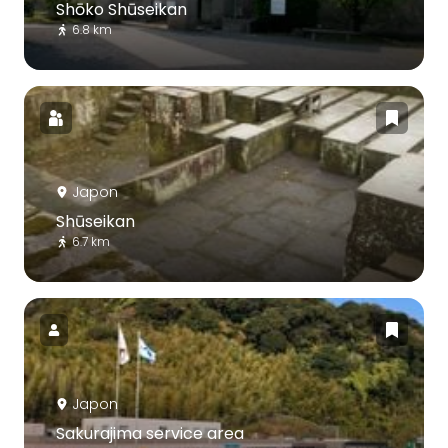
Shōko Shūseikan
6.8 km
Japon
Shūseikan
6.7 km
Japon
Sakurajima service area