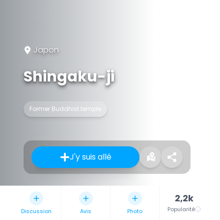
Japon
Shingaku-ji
Former Buddhist temple
J'y suis allé
2,2k
Popularité
Discussion
Avis
Photo