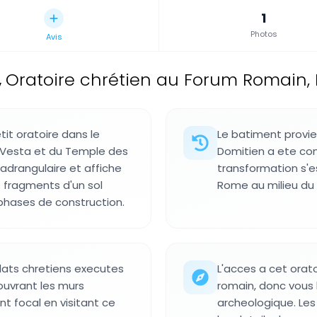
1
Photos
Avis
,
Oratoire chrétien au Forum Romain, It
tit oratoire dans le
Le batiment provien
 Vesta et du Temple des
Domitien a ete con
adrangulaire et affiche
transformation s'e
s fragments d'un sol
Rome au milieu du 
phases de construction.
ats chretiens executes
L'acces a cet orato
couvrant les murs
romain, donc vous 
nt focal en visitant ce
archeologique. Les