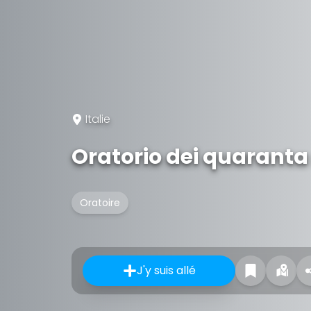
Italie
Oratorio dei quaranta
Oratoire
J'y suis allé