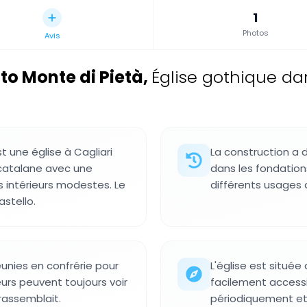
1
Photos
Avis
to Monte di Pietà
,
Église gothique dan
t une église à Cagliari
La construction a 
catalane avec une
dans les fondation
 intérieurs modestes. Le
différents usages a
astello.
éunies en confrérie pour
L'église est située
eurs peuvent toujours voir
facilement accessi
assemblait.
périodiquement et i