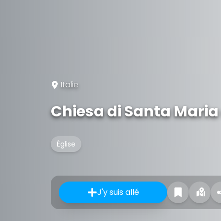
Italie
Chiesa di Santa Maria 
Église
J'y suis allé