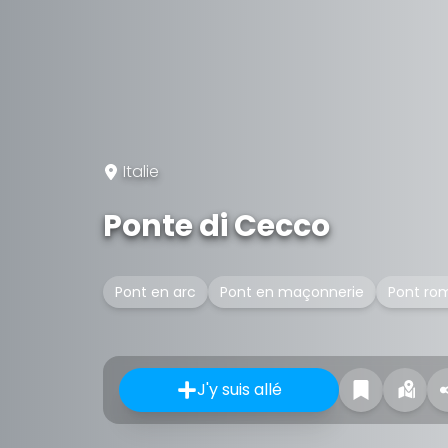
Italie
Ponte di Cecco
Pont en arc
Pont en maçonnerie
Pont ro
J'y suis allé