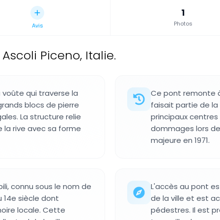
1
Photos
Avis
scoli Piceno, Italie.
voûte qui traverse la
Ce pont remonte à 
 grands blocs de pierre
faisait partie de l
les. La structure relie
principaux centres
e la rive avec sa forme
dommages lors de c
majeure en 1971.
ili, connu sous le nom de
L'accès au pont est
 14e siècle dont
de la ville et est 
moire locale. Cette
pédestres. Il est p