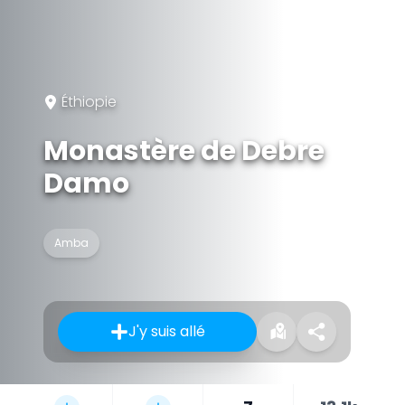
Éthiopie
Monastère de Debre
Damo
Amba
J'y suis allé