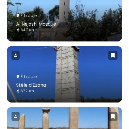
Éthiopie
Al Nejashi Mosque
64.7 km
Éthiopie
Stèle d'Ezana
67.2 km