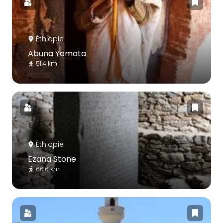
Éthiopie
Abuna Yemata
51.4 km
Éthiopie
Ezana Stone
66.6 km