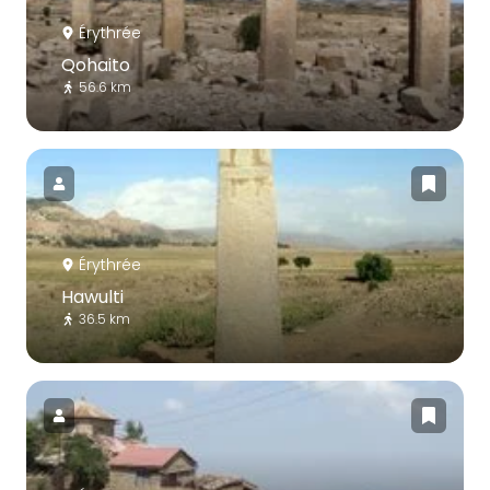
Érythrée
Qohaito
56.6 km
Érythrée
Hawulti
36.5 km