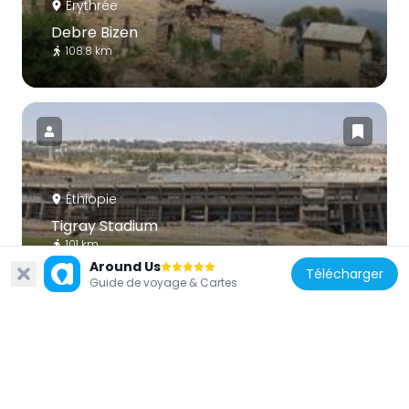
Érythrée
Debre Bizen
108.8 km
Éthiopie
Tigray Stadium
101 km
Around Us
Télécharger
Guide de voyage & Cartes
Éthiopie