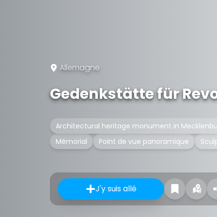
Allemagne
Gedenkstätte für Rev
Architectural heritage monument in Mecklen
Mémorial
Point de vue panoramique
Scul
J'y suis allé