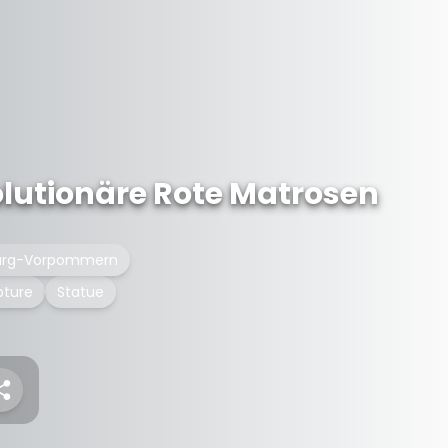
olutionäre Rote Matrosen
burg-Vorpommern
pture
Statue