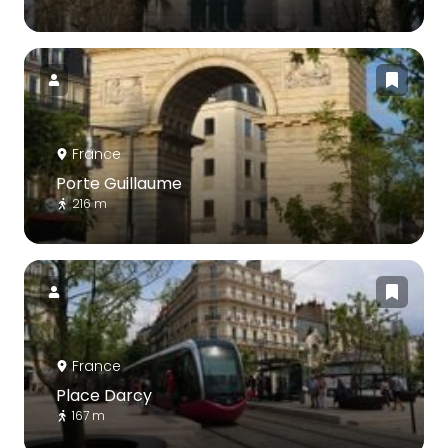
France
Porte Guillaume
216 m
France
Place Darcy
167 m