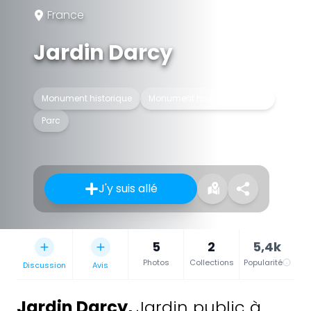
France
Jardin Darcy
Monument historique
Monument historique inscrit
Parc
J'y suis allé
5
2
5,4k
Photos
Collections
Popularité
Discussion
Avis
Jardin Darcy
,
Jardin public à