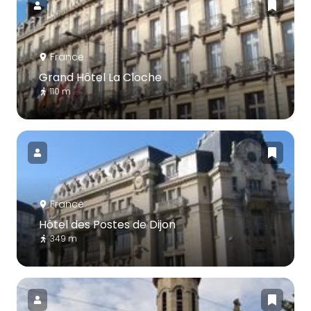
France
Grand Hôtel La Cloche
110 m
France
Hôtel des Postes de Dijon
349 m