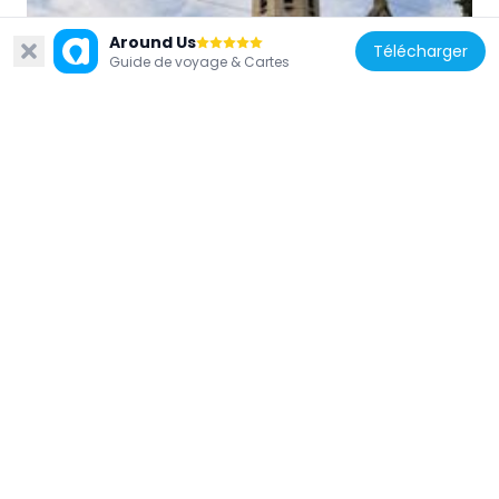
Around Us
Télécharger
Guide de voyage & Cartes
France
Temple protestant de Dijon
313 m
France
Villa Vurpillot
401 m