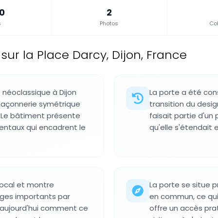
.0
2
s
Photos
Col
e sur la Place Darcy, Dijon, France
 néoclassique à Dijon
La porte a été cons
maçonnerie symétrique
transition du desi
. Le bâtiment présente
faisait partie d'un 
entaux qui encadrent le
qu'elle s'étendait
local et montre
La porte se situe 
ages importants par
en commun, ce qui f
t aujourd'hui comment ce
offre un accès prat