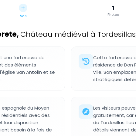
1
Photos
Avis
erete
,
Château médiéval à Tordesillas
st une forteresse de
Cette forteresse 
 et des éléments
résidence de Don P
l'église San Antolín et se
ville. Son emplace
.
stratégiques défen
e espagnole du Moyen
Les visiteurs peuve
 résidentiels avec des
gratuitement, car 
t leur disposition
de Tordesillas. Les
ient besoin à la fois de
détails viennent de