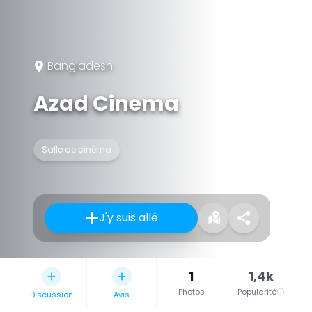
Bangladesh
Azad Cinema
Salle de cinéma
J'y suis allé
1
1,4k
Photos
Popularité
Discussion
Avis