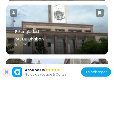
Bangladesh
RAJUK Bhaban
1.8 km
Around Us
Télécharger
Guide de voyage & Cartes
Bangladesh
Mosquée Binat Bibi
869 m