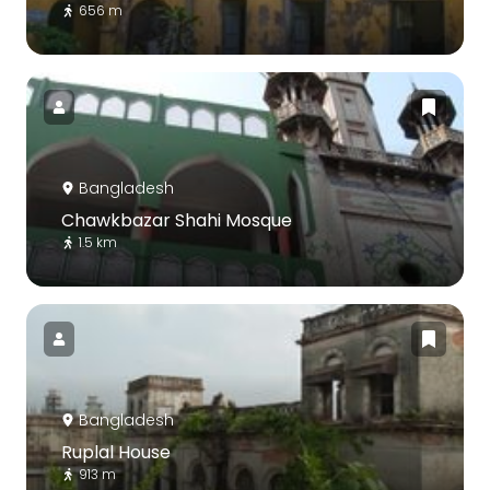
656 m
Bangladesh
Chawkbazar Shahi Mosque
1.5 km
Bangladesh
Ruplal House
913 m