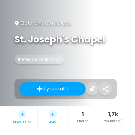
États-Unis d'Amérique
St. Joseph's Chapel
Immeuble d'habitation
J'y suis allé
1
1,7k
Photos
Popularité
Discussion
Avis