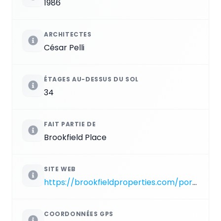
1986
ARCHITECTES
César Pelli
ÉTAGES AU-DESSUS DU SOL
34
FAIT PARTIE DE
Brookfield Place
SITE WEB
https://brookfieldproperties.com/portfolio/new-york/downtown-ny/250-Vesey-Street
COORDONNÉES GPS