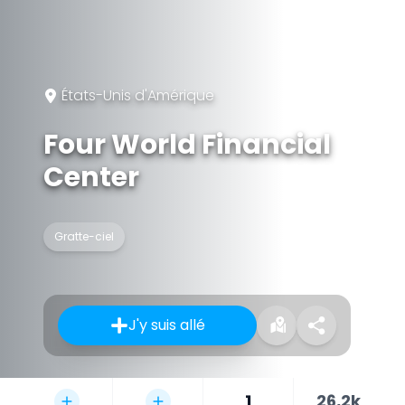
États-Unis d'Amérique
Four World Financial
Center
Gratte-ciel
J'y suis allé
1
26,2k