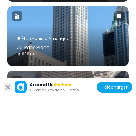
États-Unis d'Amérique
30 Park Place
606 m
Around Us
Télécharger
Guide de voyage & Cartes
États-Unis d'Amérique
One World Financial Center
405 m